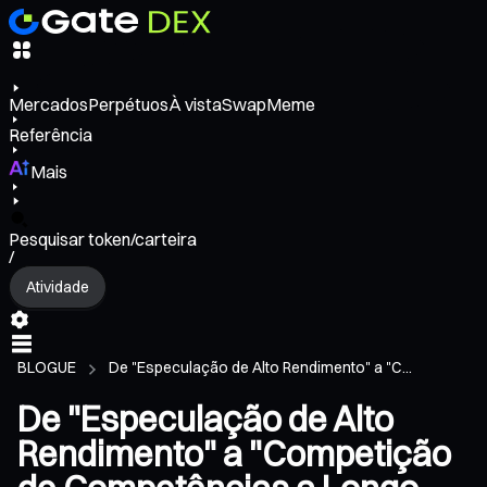
Mercados
Perpétuos
À vista
Swap
Meme
Referência
Mais
Pesquisar token/carteira
/
Atividade
BLOGUE
De "Especulação de Alto Rendimento" a "C...
De "Especulação de Alto
Rendimento" a "Competição