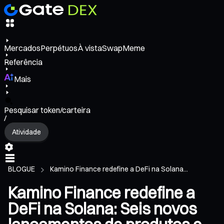
Mercados
Perpétuos
À vista
Swap
Meme
Referência
Mais
Pesquisar token/carteira
/
Atividade
BLOGUE
Kamino Finance redefine a DeFi na Solana...
Kamino Finance redefine a
DeFi na Solana: Seis novos