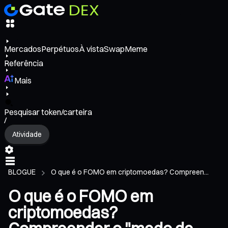
Mercados
Perpétuos
À vista
Swap
Meme
Referência
Mais
Pesquisar token/carteira
/
Atividade
BLOGUE
O que é o FOMO em criptomoedas? Compreen...
O que é o FOMO em
criptomoedas?