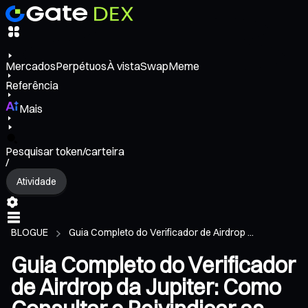
Mercados
Perpétuos
À vista
Swap
Meme
Referência
Mais
Pesquisar token/carteira
/
Atividade
BLOGUE
Guia Completo do Verificador de Airdrop ...
Guia Completo do Verificador
de Airdrop da Jupiter: Como