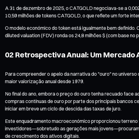
A 31 de dezembro de 2025, o CATGOLD negociava-se a 0,0024
10,59 milhões de tokens CATGOLD, o que reflete um forte inte
O modelo económico do token está igualmente bem definido. Com
diluted valuation (FDV) ronda os 24,8 milhões $ (com base no
02 Retrospectiva Anual: Um Mercado Al
Para compreender o apelo da narrativa do "ouro" no universo c
maior valorização anual desde 1979.
No final do ano, embora o preço do ouro tenha recuado face ao
compras contínuas de ouro por parte dos principais bancos c
iniciar em breve um ciclo de descida das taxas de juro.
Este enquadramento macroeconómico proporcionou terreno fért
investidores—sobretudo as gerações mais jovens—procuram ag
de crescimento dos ativos digitais.