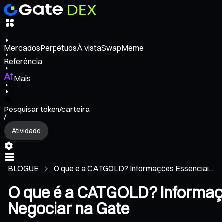
Mercados
Perpétuos
À vista
Swap
Meme
Referência
Mais
Pesquisar token/carteira
/
Atividade
BLOGUE
O que é a CATGOLD? Informações Essenciai...
O que é a CATGOLD? Informaç
Negociar na Gate