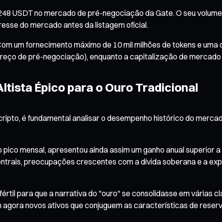
8 USDT no mercado de pré-negociação da Gate. O seu volume t
resse do mercado antes da listagem oficial.
 um fornecimento máximo de 10 mil milhões de tokens e uma ofert
 preço de pré-negociação), enquanto a capitalização de mercado
tista Épico para o Ouro Tradicional
ripto, é fundamental analisar o desempenho histórico do mercado
 pico mensal, apresentou ainda assim um ganho anual superior a 
entrais, preocupações crescentes com a dívida soberana e a exp
il para que a narrativa do "ouro" se consolidasse em várias cl
ora novos ativos que conjuguem as características de reserva 