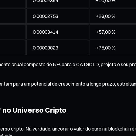
0,00002394
+10,00 %
0,00002753
+26,00 %
0,00003414
+57,00 %
0,00003823
+75,00 %
ento anual composta de 5 % para o CATGOLD, projeta o seu pr
ntam para um potencial de crescimento a longo prazo, estreita
 no Universo Cripto
rso cripto. Na verdade, ancorar o valor do ouro na blockchain é
áveis.