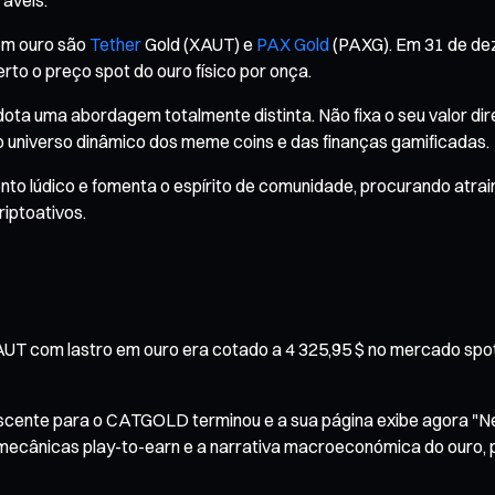
 em ouro são
Tether
Gold (XAUT) e
PAX Gold
(PAXG). Em 31 de de
 o preço spot do ouro físico por onça.
ta uma abordagem totalmente distinta. Não fixa o seu valor dire
 o universo dinâmico dos meme coins e das finanças gamificadas.
to lúdico e fomenta o espírito de comunidade, procurando atrair
riptoativos.
UT com lastro em ouro era cotado a 4 325,95 $ no mercado spot
ente para o CATGOLD terminou e a sua página exibe agora "Nego
o, mecânicas play-to-earn e a narrativa macroeconómica do ouro, 