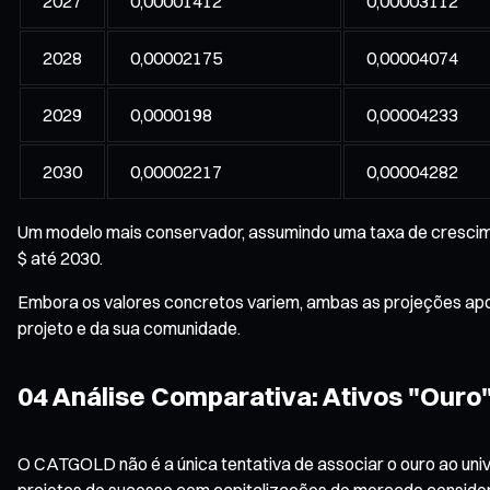
2027
0,00001412
0,00003112
2028
0,00002175
0,00004074
2029
0,0000198
0,00004233
2030
0,00002217
0,00004282
Um modelo mais conservador, assumindo uma taxa de crescim
$ até 2030.
Embora os valores concretos variem, ambas as projeções apo
projeto e da sua comunidade.
04 Análise Comparativa: Ativos "Ouro"
O CATGOLD não é a única tentativa de associar o ouro ao unive
projetos de sucesso com capitalizações de mercado consider