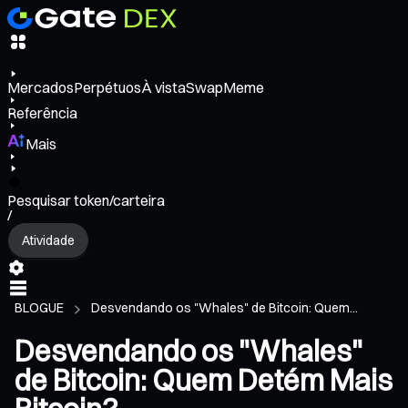
Mercados
Perpétuos
À vista
Swap
Meme
Referência
Mais
Pesquisar token/carteira
/
Atividade
BLOGUE
Desvendando os "Whales" de Bitcoin: Quem...
Desvendando os "Whales"
de Bitcoin: Quem Detém Mais