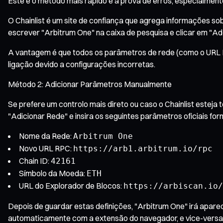
Este é o método mais rápido e à prova de erros, especialmente
O Chainlist é um site de confiança que agrega informações s
escrever "Arbitrum One" na caixa de pesquisa e clicar em "Ad
A vantagem é que todos os parâmetros de rede (como o URL RPC
ligação devido a configurações incorretas.
Método 2: Adicionar Parâmetros Manualmente
Se prefere um controlo mais direto ou caso o Chainlist esteja 
"Adicionar Rede" e insira os seguintes parâmetros oficiais for
Nome da Rede:
Arbitrum One
Novo URL RPC:
https://arb1.arbitrum.io/rpc
Chain ID:
42161
Símbolo da Moeda:
ETH
URL do Explorador de Blocos:
https://arbiscan.io/
Depois de guardar estas definições, "Arbitrum One" irá apare
automaticamente com a extensão do navegador, e vice-versa