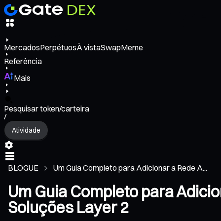
Mercados
Perpétuos
À vista
Swap
Meme
Referência
Mais
Pesquisar token/carteira
/
Atividade
BLOGUE
Um Guia Completo para Adicionar a Rede A...
Um Guia Completo para Adicio
Soluções Layer 2