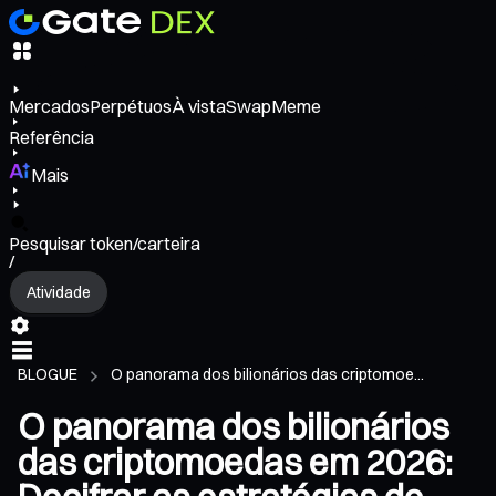
Mercados
Perpétuos
À vista
Swap
Meme
Referência
Mais
Pesquisar token/carteira
/
Atividade
BLOGUE
O panorama dos bilionários das criptomoe...
O panorama dos bilionários
das criptomoedas em 2026: