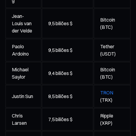
g
Jean-
Bitcoin
Louis van
9,5 biliões $
(BTC)
der Velde
Paolo
Tether
9,5 biliões $
Ardoino
(USDT)
Michael
Bitcoin
9,4 biliões $
Saylor
(BTC)
TRON
Justin Sun
8,5 biliões $
(TRX)
Chris
Ripple
7,5 biliões $
Larsen
(XRP)