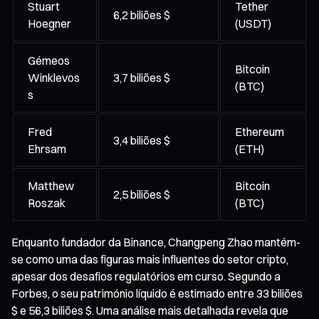
Stuart
Tether
6,2 biliões $
Hoegner
(USDT)
Gémeos
Bitcoin
Winklevos
3,7 biliões $
(BTC)
s
Fred
Ethereum
3,4 biliões $
Ehrsam
(ETH)
Matthew
Bitcoin
2,5 biliões $
Roszak
(BTC)
Enquanto fundador da Binance, Changpeng Zhao mantém-
se como uma das figuras mais influentes do setor cripto,
apesar dos desafios regulatórios em curso. Segundo a
Forbes, o seu património líquido é estimado entre 33 biliões
$ e 56,3 biliões $. Uma análise mais detalhada revela que