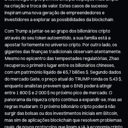
na criação e troca de valor. Estes casos de sucesso
inspiram uma nova geração de empreendedores e
investidores a explorar as possibilidades da blockchain.
Com Trump a juntar-se ao grupo dos bilionários cripto
através do seu token autoemitido, a sua família está a
apostar fortemente no universo cripto. Por outro lado, os
gigantes das finanças tradicionais observam atentamente.
Mesmo no epicentro das tempestades regulatórias, Zhao
recuperou o primeiro lugar entre os bilionários chineses,
com um património líquido de 65,7 biliões $. Segundo dados
do mercado Gate, o preço atual do TRUMP ronda os 5,43 $,
enquanto analistas preveem que o BNB poderá atingir
entre 1 800 $ e 2 000 $ no próximo pico de mercado. O
panorama da riqueza cripto continua a expandir-se, mas as
regras mudaram. O próximo bilionário cripto poderá não
surgir das bolsas ou dos investimentos iniciais em Bitcoin,
mas sim de aplicações blockchain que resolvem problemas
reais, de novos protocolos que ligam a IA à economia cripto,