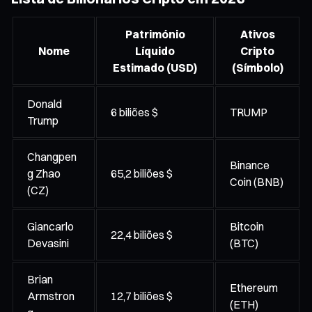
Património
Ativos
Nome
Líquido
Cripto
Estimado (USD)
(Símbolo)
Donald
6 biliões $
TRUMP
Trump
Changpen
Binance
g Zhao
65,2 biliões $
Coin (BNB)
(CZ)
Giancarlo
Bitcoin
22,4 biliões $
Devasini
(BTC)
Brian
Ethereum
Armstron
12,7 biliões $
(ETH)