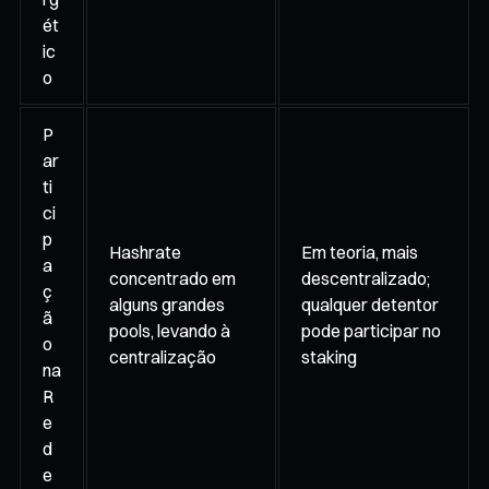
ét
ic
o
P
ar
ti
ci
p
Hashrate
Em teoria, mais
a
concentrado em
descentralizado;
ç
alguns grandes
qualquer detentor
ã
pools, levando à
pode participar no
o
centralização
staking
na
R
e
d
e