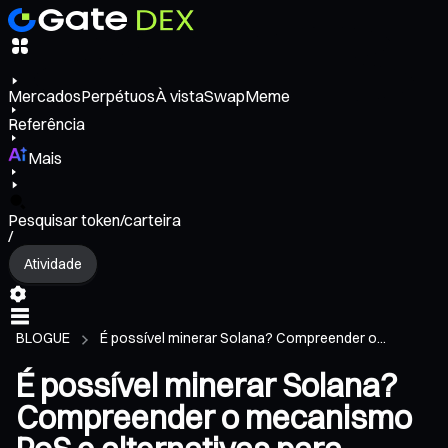
Mercados
Perpétuos
À vista
Swap
Meme
Referência
Mais
Pesquisar token/carteira
/
Atividade
BLOGUE
É possível minerar Solana? Compreender o...
É possível minerar Solana?
Compreender o mecanismo