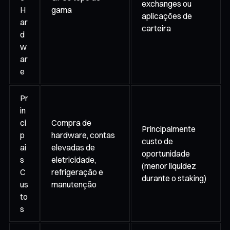
exchanges ou
H
gama
aplicações de
ar
carteira
d
w
ar
e
Pr
in
ci
Compra de
Principalmente
p
hardware, contas
custo de
ai
elevadas de
oportunidade
s
eletricidade,
(menor liquidez
C
refrigeração e
durante o staking)
us
manutenção
to
s