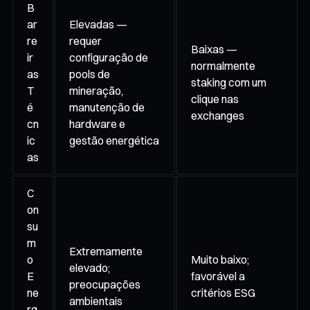
B
ar
Elevadas —
re
requer
Baixas —
ir
configuração de
normalmente
as
pools de
staking com um
T
mineração,
clique nas
é
manutenção de
exchanges
cn
hardware e
ic
gestão energética
as
C
on
su
m
Extremamente
o
Muito baixo;
elevado;
E
favorável a
preocupações
ne
critérios ESG
ambientais
rg