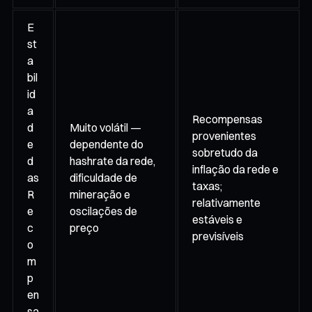
E
st
a
bil
id
a
Recompensas
d
Muito volátil —
provenientes
e
dependente do
sobretudo da
d
hashrate da rede,
inflação da rede e
as
dificuldade de
taxas;
R
mineração e
relativamente
e
oscilações de
estáveis e
c
preço
previsíveis
o
m
p
en
sa