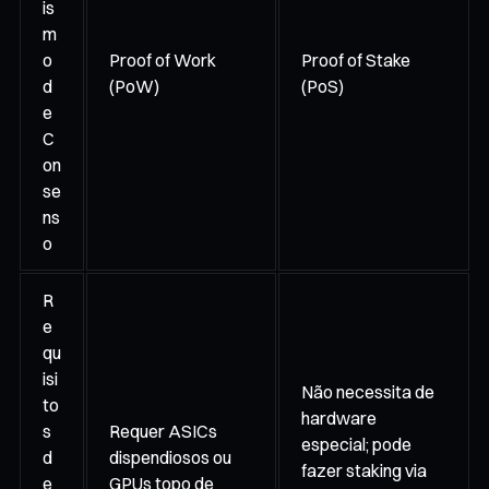
is
m
o
Proof of Work
Proof of Stake
d
(PoW)
(PoS)
e
C
on
se
ns
o
R
e
qu
isi
Não necessita de
to
hardware
s
Requer ASICs
especial; pode
d
dispendiosos ou
fazer staking via
e
GPUs topo de