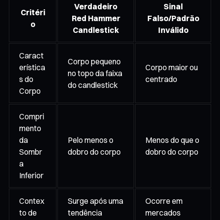
Verdadeiro
Sinal
Critéri
Red Hammer
Falso/Padrão
o
Candlestick
Inválido
Caract
Corpo pequeno
erística
Corpo maior ou
no topo da faixa
s do
centrado
do candlestick
Corpo
Compri
mento
da
Pelo menos o
Menos do que o
Sombr
dobro do corpo
dobro do corpo
a
Inferior
Contex
Surge após uma
Ocorre em
to de
tendência
mercados