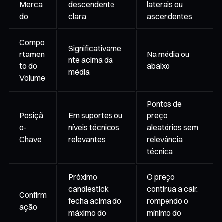
Merca
descendente
laterais ou
do
clara
ascendentes
Compo
Significativame
rtamen
Na média ou
nte acima da
to do
abaixo
média
Volume
Pontos de
Posiçã
Em suportes ou
preço
o-
níveis técnicos
aleatórios sem
Chave
relevantes
relevância
técnica
Próximo
O preço
candlestick
continua a cair,
Confirm
fecha acima do
rompendo o
ação
máximo do
mínimo do