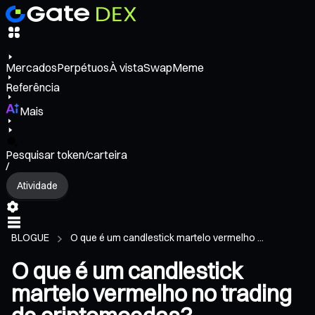
Mercados
Perpétuos
À vista
Swap
Meme
Referência
Mais
Pesquisar token/carteira
/
Atividade
BLOGUE
O que é um candlestick martelo vermelho ...
O que é um candlestick
martelo vermelho no trading