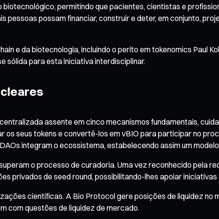
 biotecnológico, permitindo que pacientes, cientistas e profissi
ais pessoas possam financiar, construir e deter, em conjunto, pro
hain e da biotecnologia, incluindo o perito em tokenomics Paul 
lida para esta iniciativa interdisciplinar.
ucleares
escentralizada assente em cinco mecanismos fundamentais, cuid
r os seus tokens e convertê-los em vBIO para participar no pro
AOs integram o ecossistema, estabelecendo assim um modelo d
e superam o processo de curadoria. Uma vez reconhecido pela re
s privados de seed round, possibilitando-lhes apoiar iniciativas
izações científicas. A Bio Protocol gere posições de liquidez n
em com questões de liquidez de mercado.