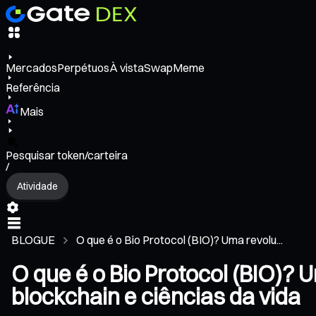
Mercados
Perpétuos
À vista
Swap
Meme
Referência
Mais
Pesquisar token/carteira
/
Atividade
BLOGUE
O que é o Bio Protocol (BIO)? Uma revolu...
O que é o Bio Protocol (BIO)?
blockchain e ciências da vida