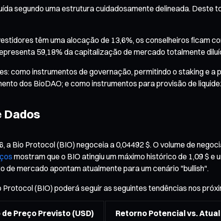
ribuída segundo uma estrutura cuidadosamente delineada. Deste t
nvestidores têm uma alocação de 13,6%, os conselheiros ficam 
 representa 59,18% da capitalização de mercado totalmente diluí
: como instrumentos de governação, permitindo o staking e a p
mento dos BioDAO; e como instrumentos para provisão de liquidez
e Dados
, a Bio Protocol (BIO) negoceia a 0,04492 $. O volume de negoc
eços
mostram que o BIO atingiu um máximo histórico de 1,09 $ e u
o de mercado apontam atualmente para um cenário "bullish".
o Protocol (BIO) poderá seguir as seguintes tendências nos próx
o de Preço Previsto (USD)
Retorno Potencial vs. Atual