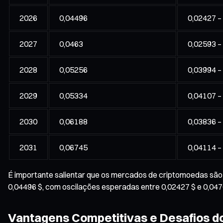
2026
0,04496
0,02427 –
2027
0,0463
0,02593 –
2028
0,05256
0,03994 –
2029
0,05334
0,04107 –
2030
0,06188
0,03836 –
2031
0,06745
0,04114 –
É importante salientar que os mercados de criptomoedas são 
0,04496 $, com oscilações esperadas entre 0,02427 $ e 0,047
Vantagens Competitivas e Desafios d