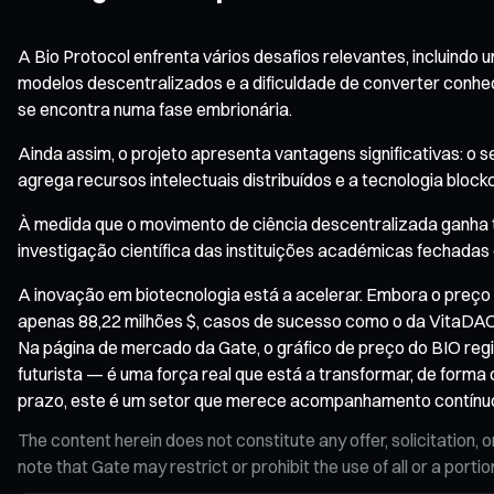
A Bio Protocol enfrenta vários desafios relevantes, incluindo
modelos descentralizados e a dificuldade de converter conhec
se encontra numa fase embrionária.
Ainda assim, o projeto apresenta vantagens significativas: o 
agrega recursos intelectuais distribuídos e a tecnologia blo
À medida que o movimento de ciência descentralizada ganha tr
investigação científica das instituições académicas fechadas
A inovação em biotecnologia está a acelerar. Embora o preço
apenas 88,22 milhões $, casos de sucesso como o da VitaDA
Na página de mercado da Gate, o gráfico de preço do BIO regi
futurista — é uma força real que está a transformar, de form
prazo, este é um setor que merece acompanhamento contínu
The content herein does not constitute any offer, solicitatio
note that Gate may restrict or prohibit the use of all or a por