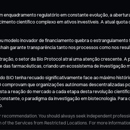
 um enquadramento regulatório em constante evolução, a abertura
imento científico complexo em ativos investíveis. A atual quot
seu modelo inovador de financiamento quebra o estrangulamento f
ckchain garante transparência tanto nos processos como nos resu
ação, o setor da Bio Protocol atrai uma atenção crescente. A pr
 e das farmacêuticas, criando um ecossistema de investigação mai
 do BIO tenha recuado significativamente face ao máximo históri
O comprovam que organizações autónomas descentralizadas pode
sta a reação do mercado a cada etapa desta revolução científic
a constante, o paradigma da investigação em biotecnologia. Para
o.
n, or recommendation. You should always seek independent profess
tion of the Services from Restricted Locations. For more informati