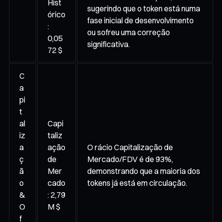
Hist
sugerindo que o token está numa
órico
fase inicial de desenvolvimento
:
ou sofreu uma correção
0,05
significativa.
72 $
C
a
pi
t
al
Capi
iz
taliz
a
ação
O rácio Capitalização de
ç
de
Mercado/FDV é de 93%,
ã
Mer
demonstrando que a maioria dos
o
cado
tokens já está em circulação.
&
: 2,79
O
M $
f