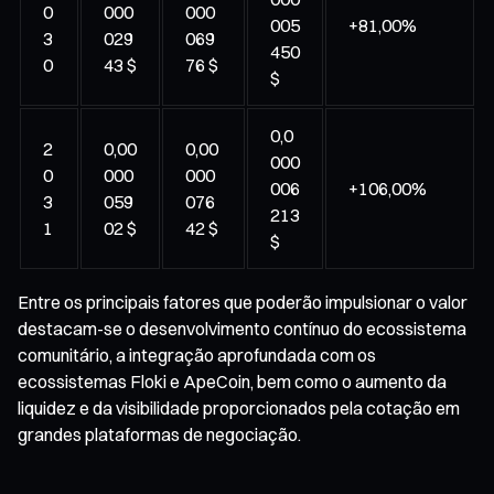
0
000
000
005
+81,00%
3
029
069
450
0
43 $
76 $
$
0,0
2
0,00
0,00
000
0
000
000
006
+106,00%
3
059
076
213
1
02 $
42 $
$
Entre os principais fatores que poderão impulsionar o valor
destacam-se o desenvolvimento contínuo do ecossistema
comunitário, a integração aprofundada com os
ecossistemas Floki e ApeCoin, bem como o aumento da
liquidez e da visibilidade proporcionados pela cotação em
grandes plataformas de negociação.