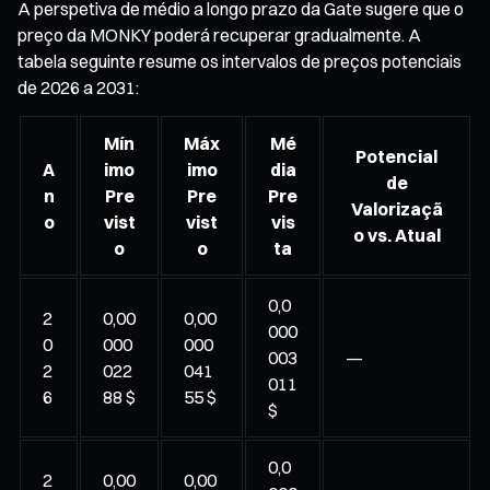
A perspetiva de médio a longo prazo da Gate sugere que o
preço da MONKY poderá recuperar gradualmente. A
tabela seguinte resume os intervalos de preços potenciais
de 2026 a 2031:
Mín
Máx
Mé
Potencial
A
imo
imo
dia
de
n
Pre
Pre
Pre
Valorizaçã
o
vist
vist
vis
o vs. Atual
o
o
ta
0,0
2
0,00
0,00
000
0
000
000
003
—
2
022
041
011
6
88 $
55 $
$
0,0
2
0,00
0,00