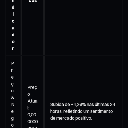
n
cos
d
i
c
a
d
o
r
P
r
e
ç
Preç
o
o
&
Atua
N
Subida de +4,26% nas últimas 24
l:
e
horas, refletindo um sentimento
0,00
g
de mercado positivo.
0000
o