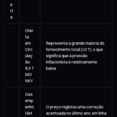
e
rt
a
Ofer
ta
em
Representa a grande maioria do
Circ
fornecimento total (10 T), o que
ulaç
significa que a pressão
ão:
inflacionista é relativamente
9,3 T
baixa.
MO
NKY
Des
emp
enho
O preço registou uma correção
Hist
acentuada no último ano, em linha