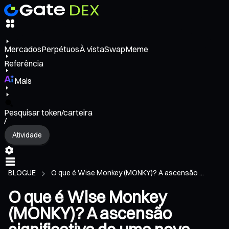
Mercados
Perpétuos
À vista
Swap
Meme
Referência
Mais
Pesquisar token/carteira
/
Atividade
BLOGUE
O que é Wise Monkey (MONKY)? A ascensão ...
O que é Wise Monkey
(MONKY)? A ascensão