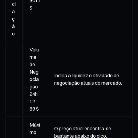
3011
ci
$
a
ç
ã
o
Volu
me
de
Neg
Indica a liquidez e atividade de
ocia
negociação atuais do mercado.
ção
24h:
12
89 $
Máxi
O preço atual encontra-se
mo
bastante abaixo do pico,