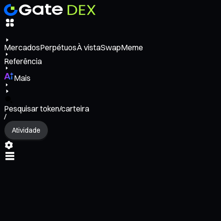
Mercados
Perpétuos
À vista
Swap
Meme
Referência
Mais
Pesquisar token/carteira
/
Atividade