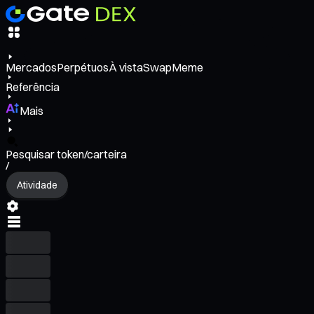
Mercados
Perpétuos
À vista
Swap
Meme
Referência
Mais
Pesquisar token/carteira
/
Atividade