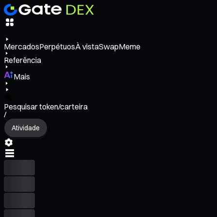
Mercados
Perpétuos
À vista
Swap
Meme
Referência
Mais
Pesquisar token/carteira
/
Atividade