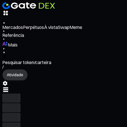
Mercados
Perpétuos
À vista
Swap
Meme
Referência
Mais
Pesquisar token/carteira
/
Atividade