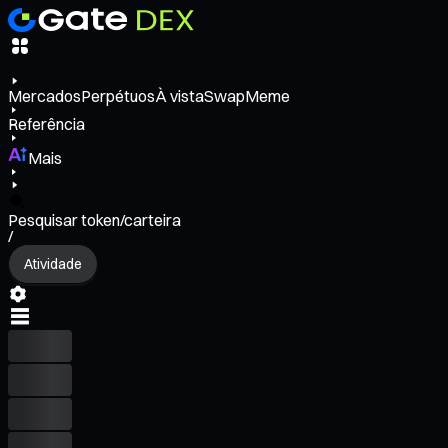
Mercados
Perpétuos
À vista
Swap
Meme
Referência
Mais
Pesquisar token/carteira
/
Atividade