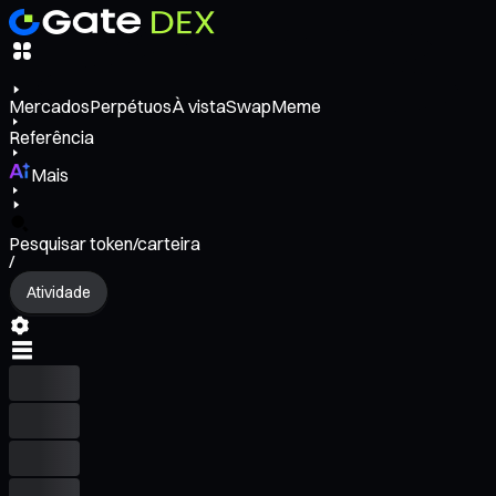
Mercados
Perpétuos
À vista
Swap
Meme
Referência
Mais
Pesquisar token/carteira
/
Atividade