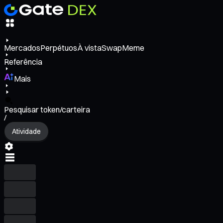
Mercados
Perpétuos
À vista
Swap
Meme
Referência
Mais
Pesquisar token/carteira
/
Atividade