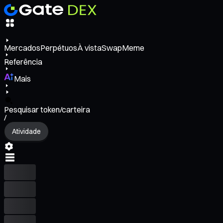
Mercados
Perpétuos
À vista
Swap
Meme
Referência
Mais
Pesquisar token/carteira
/
Atividade