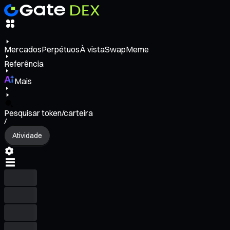
Mercados
Perpétuos
À vista
Swap
Meme
Referência
Mais
Pesquisar token/carteira
/
Atividade