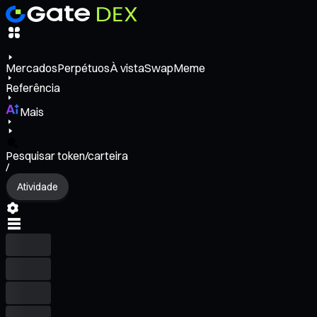
Mercados
Perpétuos
À vista
Swap
Meme
Referência
Mais
Pesquisar token/carteira
/
Atividade