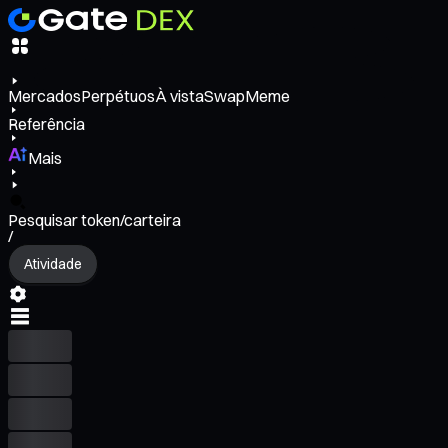
Mercados
Perpétuos
À vista
Swap
Meme
Referência
Mais
Pesquisar token/carteira
/
Atividade