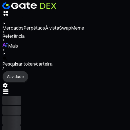
Mercados
Perpétuos
À vista
Swap
Meme
Referência
Mais
Pesquisar token/carteira
/
Atividade