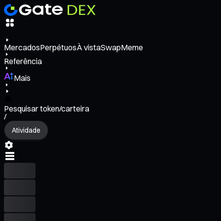
Mercados
Perpétuos
À vista
Swap
Meme
Referência
Mais
Pesquisar token/carteira
/
Atividade