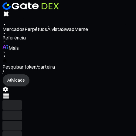
Mercados
Perpétuos
À vista
Swap
Meme
Referência
Mais
Pesquisar token/carteira
/
Atividade