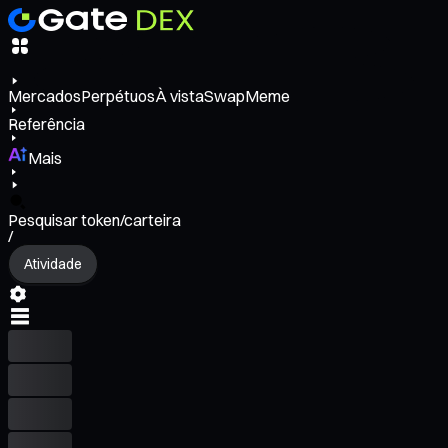
Mercados
Perpétuos
À vista
Swap
Meme
Referência
Mais
Pesquisar token/carteira
/
Atividade