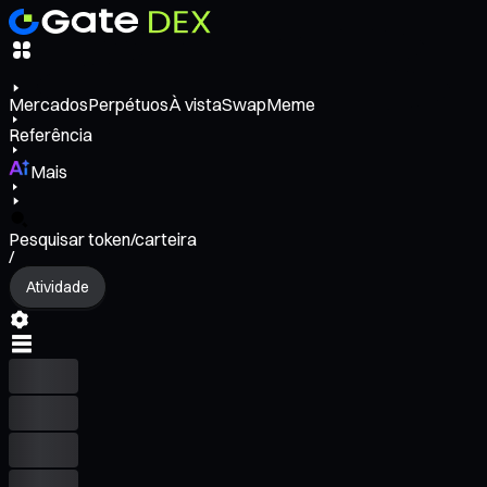
Mercados
Perpétuos
À vista
Swap
Meme
Referência
Mais
Pesquisar token/carteira
/
Atividade