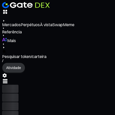
Mercados
Perpétuos
À vista
Swap
Meme
Referência
Mais
Pesquisar token/carteira
/
Atividade