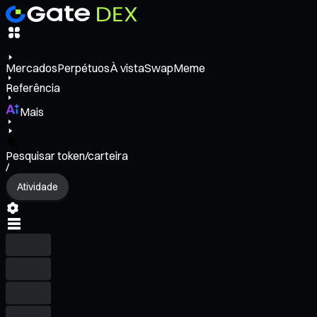
Mercados
Perpétuos
À vista
Swap
Meme
Referência
Mais
Pesquisar token/carteira
/
Atividade