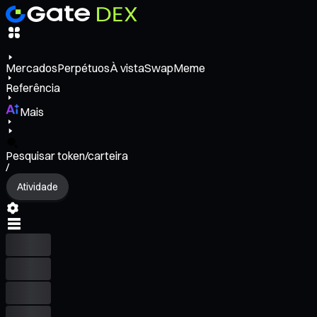
Mercados
Perpétuos
À vista
Swap
Meme
Referência
Mais
Pesquisar token/carteira
/
Atividade