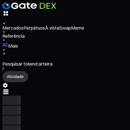
Mercados
Perpétuos
À vista
Swap
Meme
Referência
Mais
Pesquisar token/carteira
/
Atividade