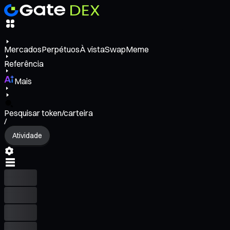
Mercados
Perpétuos
À vista
Swap
Meme
Referência
Mais
Pesquisar token/carteira
/
Atividade