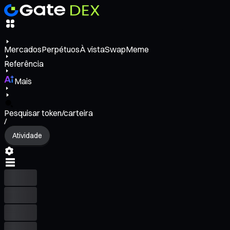
Mercados
Perpétuos
À vista
Swap
Meme
Referência
Mais
Pesquisar token/carteira
/
Atividade