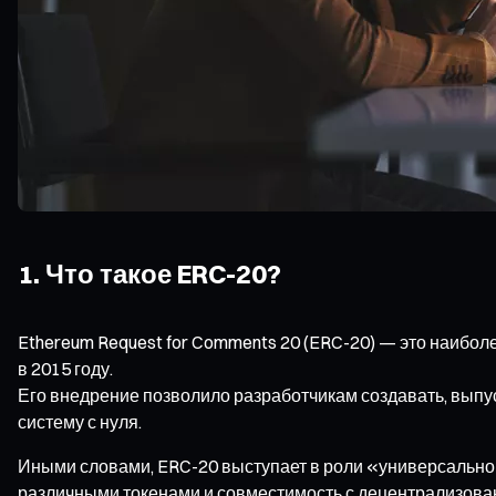
1. Что такое ERC-20?
Ethereum Request for Comments 20 (ERC-20) — это наибо
в 2015 году.
Его внедрение позволило разработчикам создавать, выпу
систему с нуля.
Иными словами, ERC-20 выступает в роли «универсальн
различными токенами и совместимость с децентрализова