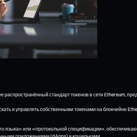
лее распространённый стандарт токенов в сети Ethereum, п
скать и управлять собственными токенами на блокчейне Eth
ого языка» или «протокольной спецификации», обеспечива
нными приложениями (dApps) и кошельками.