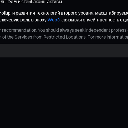
лы DeFi и стейблкоин-активы.
rollup, и развития технологий второго уровня, масштабируе
 ключевую роль в эпоху
Web3
, связывая ончейн-ценность с
n, or recommendation. You should always seek independent profess
tion of the Services from Restricted Locations. For more informati