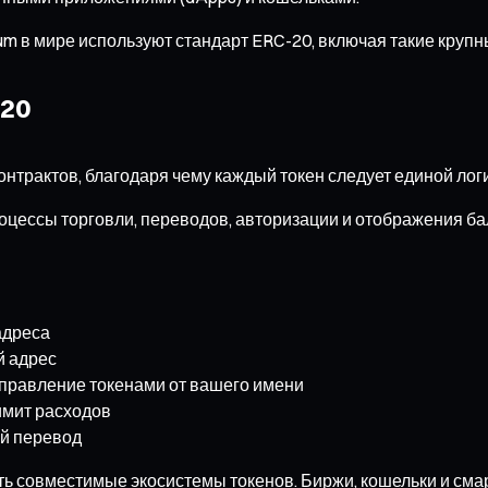
m в мире используют стандарт ERC-20, включая такие крупные
-20
трактов, благодаря чему каждый токен следует единой логи
оцессы торговли, переводов, авторизации и отображения ба
адреса
й адрес
а управление токенами от вашего имени
имит расходов
ый перевод
ть совместимые экосистемы токенов. Биржи, кошельки и сма