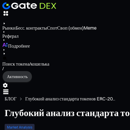
Рынки
Бесс. контракты
Спот
Своп (обмен)
Meme
Реферал
Подробнее
Поиск токена/кошелька
/
Активность
БЛОГ
Глубокий анализ стандарта токенов ERC-20...
Глубокий анализ стандарта т
Market Analysis