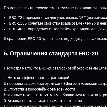
По мере развития экосистемы Ethereum появляются новы
ERC-721: применяется для уникальных NFT (невзаимо
ERC-1155: сочетает свойства взаимозаменяемых и нев
ERC-4626: определяет интерфейсы хранилищ для дохо
В сравнении, ERC-20 лучше всего подходит для взаимозам
5. Ограничения стандарта ERC-20
Несмотря на то, что ERC-20 стал основой экосистемы Ether
Низкая эффективность транзакций
В периоды высокой загрузки сети Ethereum комиссии за тр
Отсутствие кроссчейн-совместимости
Нативные токены ERC-20 могут обращаться только внутри
Безопасность зависит от смарт-контрактов
Если в контракте есть уязвимости, злоумышленники могут