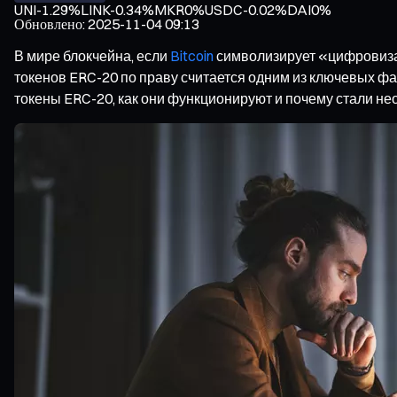
UNI
-1.29%
LINK
-0.34%
MKR
0%
USDC
-0.02%
DAI
0%
Обновлено
:
2025-11-04 09:13
В мире блокчейна, если
Bitcoin
символизирует «цифровиза
токенов ERC-20 по праву считается одним из ключевых фа
токены ERC-20, как они функционируют и почему стали н