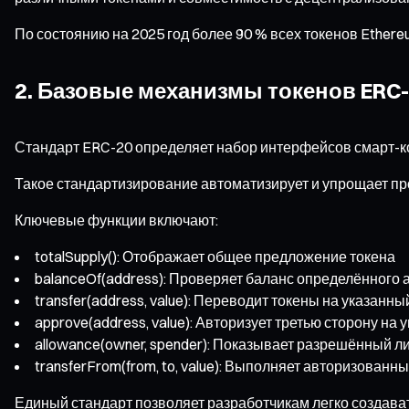
По состоянию на 2025 год более 90 % всех токенов Ethereu
2. Базовые механизмы токенов ERC
Стандарт ERC-20 определяет набор интерфейсов смарт-кон
Такое стандартизирование автоматизирует и упрощает пр
Ключевые функции включают:
totalSupply(): Отображает общее предложение токена
balanceOf(address): Проверяет баланс определённого 
transfer(address, value): Переводит токены на указанны
approve(address, value): Авторизует третью сторону н
allowance(owner, spender): Показывает разрешённый л
transferFrom(from, to, value): Выполняет авторизованн
Единый стандарт позволяет разработчикам легко создава