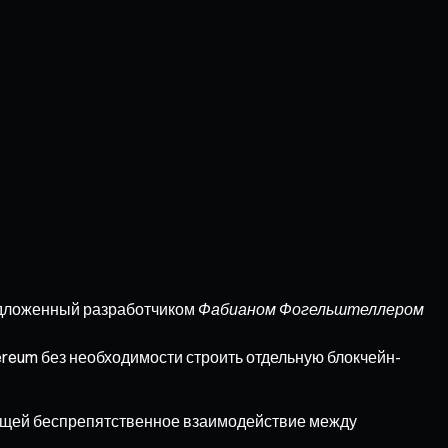
редложенный разработчиком
Фабианом Фогельштеллером
ereum без необходимости строить отдельную блокчейн-
ющей беспрепятственное взаимодействие между