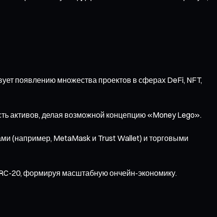
вует появлению множества проектов в сферах DeFi, NFT,
сть активов, делая возможной концепцию «Money Lego».
и (например, MetaMask и Trust Wallet) и торговыми
ERC-20, формируя масштабную ончейн-экономику.