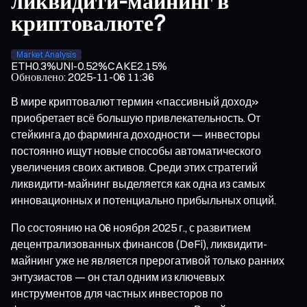
ликвидити-майнинг в
криптовалюте?
Market Analysis
ETH
0.3%
UNI
-0.52%
CAKE
2.15%
Обновлено
:
2025-11-06 11:36
В мире криптовалют термин «пассивный доход»
приобретает всё большую привлекательность. От
стейкинга до фарминга доходности — инвесторы
постоянно ищут новые способы автоматического
увеличения своих активов. Среди этих стратегий
ликвидити-майнинг выделяется как одна из самых
инновационных и потенциально прибыльных опций.
По состоянию на 06 ноября 2025 г., с развитием
децентрализованных финансов (DeFi), ликвидити-
майнинг уже не является прерогативой только ранних
энтузиастов — он стал одним из ключевых
инструментов для частных инвесторов по