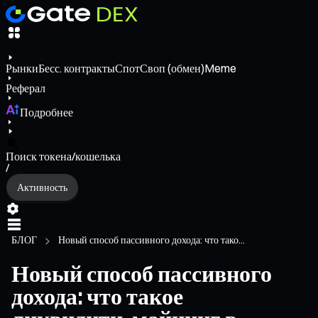
Рынки
Бесс. контракты
Спот
Своп (обмен)
Meme
Реферал
Подробнее
Поиск токена/кошелька
/
Активность
БЛОГ
Новый способ пассивного дохода: что тако...
Новый способ пассивного
дохода: что такое