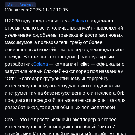
Market Analysis
Обновлено
:
2025-11-17 10:35
В 2025 году, когда экосистема
Solana
продолжает
стремительно расти, количество ончейн-приложений
увеличивается, объемы транзакций достигают новых
максимумов, а пользователи требуют более
совершенных блокчейн-эксплореров, чем когда-либо
прежде. В ответ на этот тренд инфраструктурный
разработчик
Solana
— компания Helius — официально
запустила новый блокчейн-эксплорер под названием
"Orb". Благодаря футуристичному интерфейсу,
интеллектуальному анализу данных и продвинутым
инструментам на базе искусственного интеллекта Orb
предлагает передовой пользовательский опыт как для
разработчиков, так и для обычных пользователей.
Orb — это не просто блокчейн-эксплорер, а скорее
интеллектуальный помощник, способный "читать"
ончейн-мир. Интуитивный визуальный дизайн, мощная