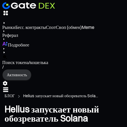
Рынки
Бесс. контракты
Спот
Своп (обмен)
Meme
Реферал
Подробнее
Поиск токена/кошелька
/
Активность
БЛОГ
Helius запускает новый обозреватель Sola...
Helius запускает новый
обозреватель Solana