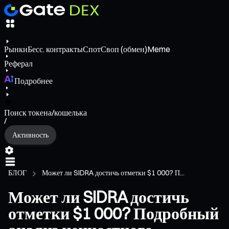
Рынки
Бесс. контракты
Спот
Своп (обмен)
Meme
Реферал
Подробнее
Поиск токена/кошелька
/
Активность
БЛОГ
Может ли SIDRA достичь отметки $1 000? П...
Может ли SIDRA достичь
отметки $1 000? Подробный