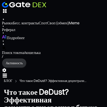
Рынки
Бесс. контракты
Спот
Своп (обмен)
Meme
Реферал
Подробнее
Поиск токена/кошелька
/
Активность
БЛОГ
Что такое DeDust? Эффективная децентрали...
Что такое DeDust?
Эффективная