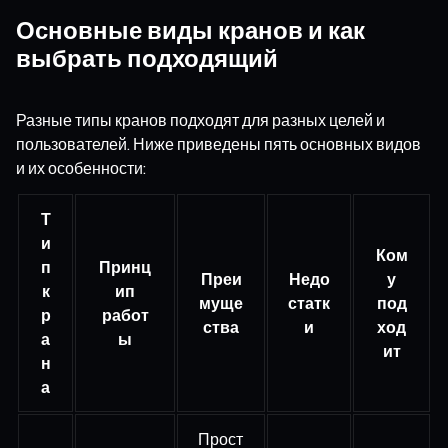
Основные виды кранов и как
выбрать подходящий
Разные типы кранов подходят для разных целей и
пользователей. Ниже приведены пять основных видов
и их особенности:
Т
и
Ком
п
Принц
Преи
Недо
у
к
ип
муще
статк
под
р
работ
ства
и
ход
а
ы
ит
н
а
Прост