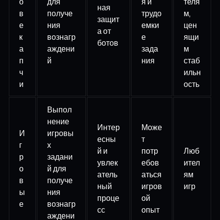
о
для
я и
теля
ная
в
получе
трудо
м,
защит
е
ния
емки
цен
а от
к
вознагр
е
ящи
ботов
а
аждени
зада
м
п
й
ния
стаб
ч
ильн
и
ость
Выпол
нение
Интер
Може
И
игровы
есны
т
г
х
й и
потр
Люб
р
задани
увлек
ебов
ител
о
й для
атель
аться
ям
в
получе
ный
игров
игр
ы
ния
проце
ой
е
вознагр
сс
опыт
аждени