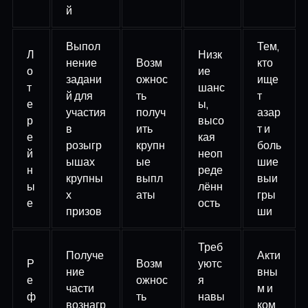
й
Выпол
Тем,
Л
Низк
нение
Возм
кто
о
ие
задани
ожнос
ище
т
шанс
й для
ть
т
е
ы,
участия
получ
азар
р
высо
в
ить
т и
е
кая
розыгр
крупн
боль
й
неоп
ышах
ые
шие
н
реде
крупны
выпл
выи
ы
лённ
х
аты
гры
е
ость
призов
ши
Треб
Получе
Акти
Р
Возм
уютс
ние
вны
е
ожнос
я
части
м и
ф
ть
навы
вознагр
ком