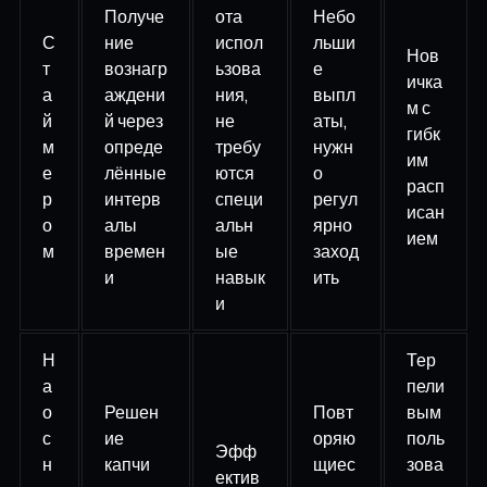
Получе
ота
Небо
С
ние
испол
льши
Нов
т
вознагр
ьзова
е
ичка
а
аждени
ния,
выпл
м с
й
й через
не
аты,
гибк
м
опреде
требу
нужн
им
е
лённые
ются
о
расп
р
интерв
специ
регул
исан
о
алы
альн
ярно
ием
м
времен
ые
заход
и
навык
ить
и
Н
Тер
а
пели
о
Решен
Повт
вым
с
ие
оряю
поль
Эфф
н
капчи
щиес
зова
ектив