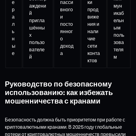
е
пасси
ки
аждени
мун
р
вного
прод
й
икаб
а
и
виже
пригла
ельн
л
посто
ния и
шённы
ым
ь
янног
нали
х
поль
н
о
чие
пользо
зова
ы
доход
сети
вателе
теля
е
а
конта
й
м
ктов
Руководство по безопасному
использованию: как избежать
мошенничества с кранами
Безопасность должна быть приоритетом при работе с
криптовалютными кранами. В 2025 году глобальные
потери от криптовалютных мошенничеств превысили