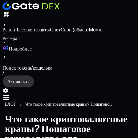
Рынки
Бесс. контракты
Спот
Своп (обмен)
Meme
Реферал
Подробнее
Поиск токена/кошелька
/
Активность
БЛОГ
Что такое криптовалютные краны? Пошагово...
Что такое криптовалютные
краны? Пошаговое