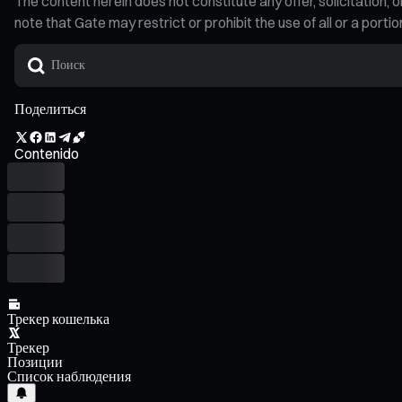
The content herein does not constitute any offer, solicitatio
note that Gate may restrict or prohibit the use of all or a por
Поделиться
Contenido
Трекер кошелька
Трекер
Позиции
Список наблюдения