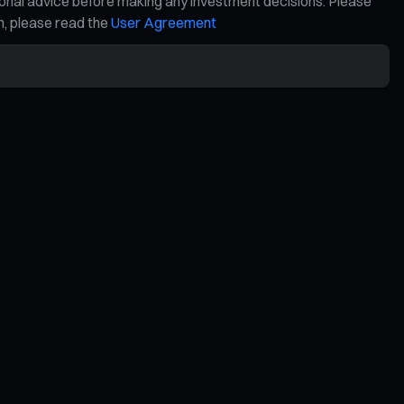
ional advice before making any investment decisions. Please
on, please read the
User Agreement