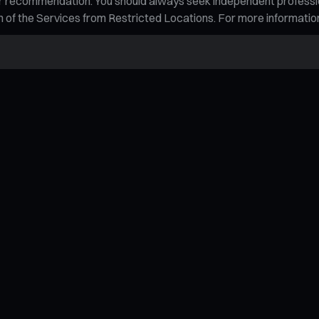
n, or recommendation. You should always seek independent profess
tion of the Services from Restricted Locations. For more informati