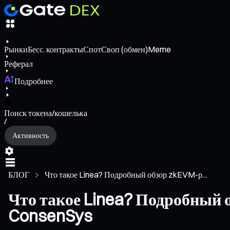
Рынки
Бесс. контракты
Спот
Своп (обмен)
Meme
Реферал
Подробнее
Поиск токена/кошелька
/
Активность
БЛОГ
Что такое Linea? Подробный обзор zkEVM-р...
Что такое Linea? Подробный 
ConsenSys