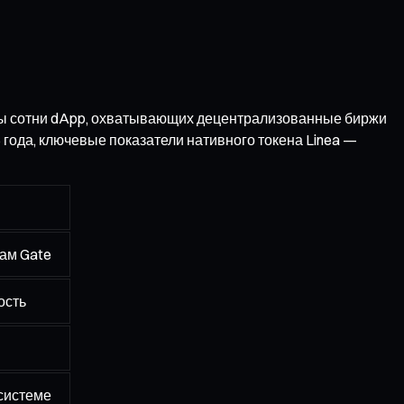
ены сотни dApp, охватывающих децентрализованные биржи
года, ключевые показатели нативного токена Linea —
ам Gate
ость
осистеме