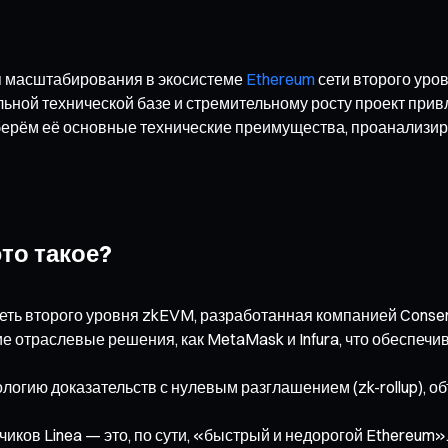
я масштабирования в экосистеме
Ethereum
сети второго уро
ьной технической базе и стремительному росту проект привл
разберём её основные технические преимущества, проанализ
это такое?
сеть второго уровня zkEVM, разработанная компанией Cons
ие отраслевые решения, как MetaMask и Infura, что обеспеч
ологию доказательств с нулевым разглашением (zk-rollup), 
чиков Linea — это, по сути, «быстрый и недорогой Ethereum