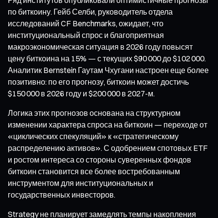
по биткоину. Гейб Селби, руководитель отдела
исследований CF Benchmarks, ожидает, что
институциональный спрос и благоприятная
макроэкономическая ситуация в 2026 году повысят
цену биткоина на 15% — с текущих $90 000 до $102 000.
Аналитик Bernstein Гаутам Чхугани настроен еще более
позитивно: по его прогнозу, биткоин может достичь
$150 000 в 2026 году и $200 000 в 2027-м.
Логика этих прогнозов основана на структурном
изменении характера спроса на биткоин — переходе от
«циклических спекуляций» к «стратегическому
распределению активов». С одобрением спотовых ETF
и ростом интереса со стороны суверенных фондов
биткоин становится все более востребованным
инструментом для институциональных и
государственных инвесторов.
Strategy не планирует замедлять темпы накопления