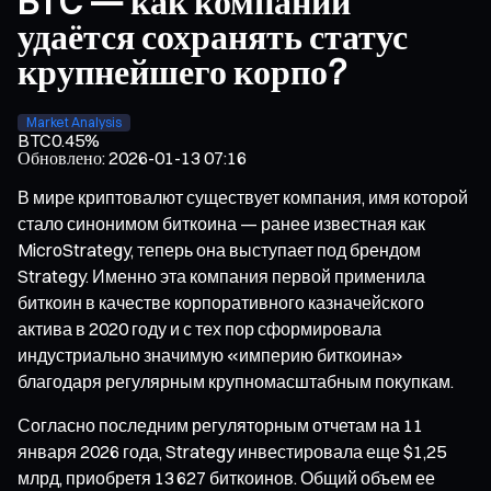
BTC — как компании
удаётся сохранять статус
крупнейшего корпо?
Market Analysis
BTC
0.45%
Обновлено
:
2026-01-13 07:16
В мире криптовалют существует компания, имя которой
стало синонимом биткоина — ранее известная как
MicroStrategy, теперь она выступает под брендом
Strategy. Именно эта компания первой применила
биткоин в качестве корпоративного казначейского
актива в 2020 году и с тех пор сформировала
индустриально значимую «империю биткоина»
благодаря регулярным крупномасштабным покупкам.
Согласно последним регуляторным отчетам на 11
января 2026 года, Strategy инвестировала еще $1,25
млрд, приобретя 13 627 биткоинов. Общий объем ее