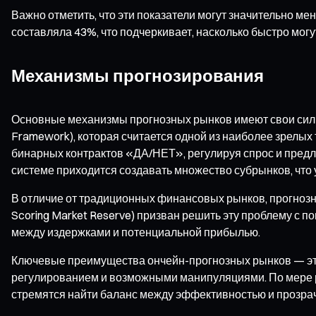
Важно отметить, что эти показатели могут значительно ме
составляла 43%, что подчеркивает, насколько быстро мог
Механизмы прогнозирования
Основные механизмы прогнозных рынков имеют свои сильны
Framework), которая считается одной из наиболее зрелых
бинарных контрактов «ДА/НЕТ», регулируя спрос и предл
системе приходится создавать множество субрынков, что 
В отличие от традиционных финансовых рынков, прогнозн
Scoring Market Reserve) призван решить эту проблему с
между издержками и потенциальной прибылью.
Ключевые преимущества ончейн-прогнозных рынков — это г
регулированием и возможными манипуляциями. По мере ра
стремятся найти баланс между эффективностью и прозра