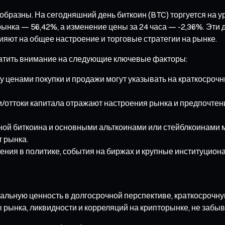
бразны. На сегодняшний день биткоин (BTC) торгуется на ур
рынка — 56,42%, а изменение цены за 24 часа — -2,36%. Эти
яют на общее настроение и торговые стратегии на рынке.
атить внимание на следующие ключевые факторы:
у ценами покупки и продажи могут указывать на краткосроч
и/оттоки капитала отражают настроения рынка и предпочтен
ой биткоина и основными альткоинами или стейблкоинами 
 рынка.
ния в политике, события на биржах и крупные институциона
тальную ценность в долгосрочной перспективе, краткосрочн
ы рынка, ликвидности и корреляций на крипторынке, не забы