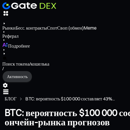
Рынки
Бесс. контракты
Спот
Своп (обмен)
Meme
Реферал
Подробнее
Поиск токена/кошелька
/
Активность
БЛОГ
BTC: вероятность $100 000 составляет 43%...
BTC: вероятность $100 000 с
ончейн-рынка прогнозов