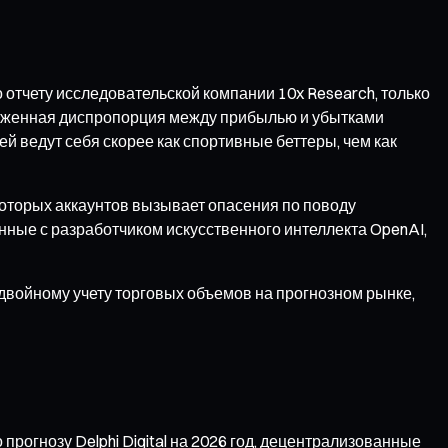
тчету исследовательской компании 10x Research, только
ыраженная диспропорция между прибылью и убытками
й ведут себя скорее как спортивные беттеры, чем как
оторых аккаунтов вызывает опасения по поводу
нные с разработчиком искусственного интеллекта OpenAI,
 двойному учету торговых объемов на прогнозном рынке,
огнозу Delphi Digital на 2026 год, децентрализованные