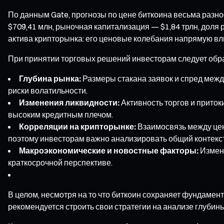
По данным Gate, прогнозы по цене биткоина весьма разноо
$709,41 млн, рыночная капитализация — $1,84 трлн, доля 
актива крипторынка: его ценовые колебания напрямую вли
При принятии торговых решений инвесторам следует обр
Глубина рынка:
Размеры стакана заявок и спред межд
риски волатильности.
Изменения ликвидности:
Активность торгов и приток
высоким кредитным плечом.
Корреляции на крипторынке:
Взаимосвязь между цен
поэтому инвесторам важно анализировать общий контекст
Макроэкономические и новостные факторы:
Измене
краткосрочной перспективе.
В целом, несмотря на то что биткоин сохраняет фундамен
рекомендуется строить свои стратегии на анализе глубин