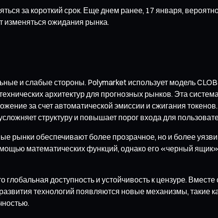
няться за короткий срок. Еще днем ранее, 17 января, вероят
ут изменяться ожидания рынка.
е и слабые стороны. Polymarket использует модель CLOB+CTF
 технических архитектур для прогнозных рынков. Эта систем
ожение за счет автоматической эмиссии и сжигания токенов
усложняет структуру и повышает порог входа для пользовате
ые рынки обеспечивают более прозрачное, но и более уязв
 помощью математических функций, однако его «черный ящик
лобальная доступность и устойчивость к цензуре. Вместе с
звития технологий появляются новые механизмы, такие как
чностью.