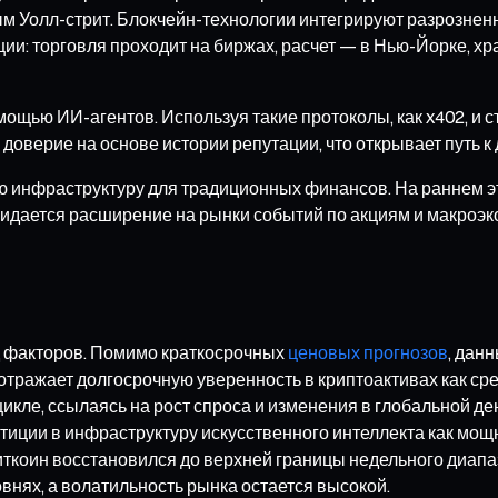
ым Уолл-стрит. Блокчейн-технологии интегрируют разрознен
и: торговля проходит на биржах, расчет — в Нью-Йорке, хра
ощью ИИ-агентов. Используя такие протоколы, как x402, и 
 доверие на основе истории репутации, что открывает путь 
 инфраструктуру для традиционных финансов. На раннем эт
ожидается расширение на рынки событий по акциям и макроэ
д факторов. Помимо краткосрочных
ценовых прогнозов
, дан
то отражает долгосрочную уверенность в криптоактивах как 
 цикле, ссылаясь на рост спроса и изменения в глобальной 
тиции в инфраструктуру искусственного интеллекта как мо
иткоин восстановился до верхней границы недельного диапаз
нях, а волатильность рынка остается высокой.