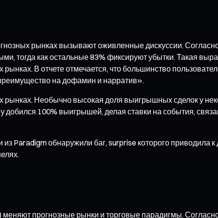
нозных рынках вызывают оживленные дискуссии. Согласно о
ными, тогда как остальные 83% фиксируют убытки. Такая в
рынках. В отчете отмечается, что большинство пользователе
преимущество на дофамин и нарратив».
 рынках. Необычно высокая доля выигрышных сделок у нек
y добился 100% выигрышей, делая ставки на события, связа
з Paradigm обнаружили баг, surprise которого приводила к
елях.
еняют прогнозные рынки и торговые парадигмы. Согласно пр