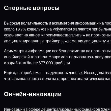
Спорные вопросы
Высокая волатильность и асимметрия информации на прог
около 16,7% кошельков на Polymarket являются прибыль
указывает на явное «преимущество элиты» на прогнозных 
дисциплинированные трейдеры, «заменяя дисциплину и 
Асимметрия информации особенно заметна на прогнозных
инсайдерской торговли. Например, пользователь pony-pon
и заработал более $77 000 прибыли.
Еще одна проблема — надежность данных. Исследователи и
что завышало показатели на сторонних аналитических пан
Ончейн-инновации
Инновации в сфере децентрализованных финансов (DeFi) м