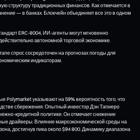
ную структуру традиционных финансов. Как отмечается в
нение — в банках. Блокчейн объединяет все это в одном
стандарт ERC-8004, ИИ-агенты могут мгновенно
к действительно автономной торговой экономике.
апе спрос сосредоточен на прогнозах погоды для
кономическим индикаторам.
ные Polymarket указывают на 59% вероятность того, что
средстве сбережения. Опытный инвестор Дэн Тапиеро
денежно-кредитной политике. Он отмечает снижение
щные драйверы. Влияние макроэкономической среды на
она, достигнув пика около $94 800. Динамику диапазона