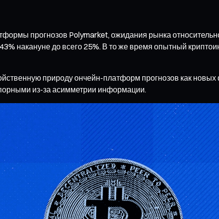
тформы прогнозов Polymarket, ожидания рынка относительно
43% накануне до всего 25%. В то же время опытный криптои
ойственную природу ончейн-платформ прогнозов как новых 
спорными из-за асимметрии информации.