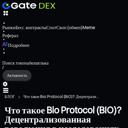
Рынки
Бесс. контракты
Спот
Своп (обмен)
Meme
Реферал
Подробнее
Поиск токена/кошелька
/
Активность
БЛОГ
Что такое Bio Protocol (BIO)? Децентрали...
Что такое Bio Protocol (BIO)?
Децентрализованная