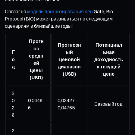
Согласно
модели прогнозирования цен
Gate, Bio
Protocol (BIO) может развиваться по следующим
сценариям в ближайшие годы:
Прогн
Прогнозн
Потенциал
оз
Г
ый
ьная
средн
о
ценовой
доходность
ей
д
диапазон
к текущей
цены
(USD)
цене
(USD)
2
0
0,0449
0,02427 –
Базовый год
2
6
0,04765
6
2