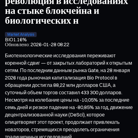
революция в исследованиях
на стыке блокчейна и
биологических н
Market Analysis
BIO
1.16%
Обновлено
:
2026-01-28 08:22
Биотехнологические исследования переживают
коренной сдвиг — от закрытых лабораторий к открытым
сетям. По последним данным рынка Gate, на 28 января
2026 года рыночная капитализация Bio Protocol в
обращении достигла 88,22 млн долларов США, а
суточный объем торгов составил 433 300 долларов.
Несмотря на колебание цены на -10,05% за последние
семь дней и резкое падение на -80,85% за год, движение
децентрализованной науки (DeSci), которое
олицетворяет этот проект, продолжает привлекать
новаторов, стремящихся преодолеть ограничения
традиционных исследований.