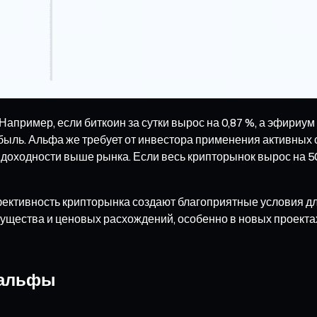
Например, если биткоин за сутки вырос на 0,87 %, а эфириу
быль. Альфа же требует от инвестора применения активных
доходности выше рынка. Если весь крипторынок вырос на 50
ективность крипторынка создают благоприятные условия дл
щества и ценовых расхождений, особенно в новых проектах
 альфы