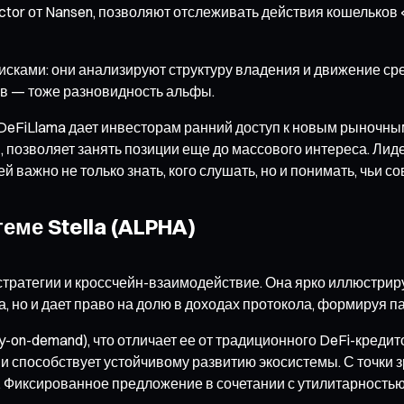
ector от Nansen, позволяют отслеживать действия кошелько
ками: они анализируют структуру владения и движение сред
ков — тоже разновидность альфы.
eFiLlama дает инвесторам ранний доступ к новым рыночны
позволяет занять позиции еще до массового интереса. Лиде
важно не только знать, кого слушать, но и понимать, чьи с
еме Stella (ALPHA)
стратегии и кроссчейн-взаимодействие. Она ярко иллюстри
а, но и дает право на долю в доходах протокола, формируя 
y-on-demand), что отличает ее от традиционного DeFi-креди
 и способствует устойчивому развитию экосистемы. С точки
н. Фиксированное предложение в сочетании с утилитарность