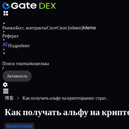
Рынки
Бесс. контракты
Спот
Своп (обмен)
Meme
Реферал
Подробнее
Поиск токена/кошелька
/
Активность
博客
Как получать альфу на крипторынке: страт...
Как получать альфу на крипт
Market Analysis