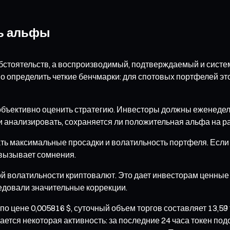
ть альфы
бстоятельств, а воспроизводимый, подтверждаемый и систем
 определить четкие бенчмарки: для спотовых портфелей это
объективно оценить стратегию. Инвесторы должны еженеде
и анализировать, сохраняется ли положительная альфа на р
ть максимальные просадки и волатильность портфеля. Если 
 вызывает сомнения.
волатильности криптовалют. Это дает инвесторам ценные у
ледовали значительные коррекции.
по цене 0,005816 $, суточный объем торгов составляет 13,59
тся некоторая активность: за последние 24 часа токен подор