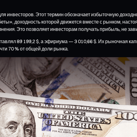
я инвесторов. Этот термин обозначает избыточную доходно
беты», доходность которой движется вместе с рынком, наст
лнения. Это позволяет инвесторам получать прибыль, не за
тавлял 89 199,2 $, а эфириума — 3 010,66 $. Их рыночная ка
чти 70 % от общей доли рынка.