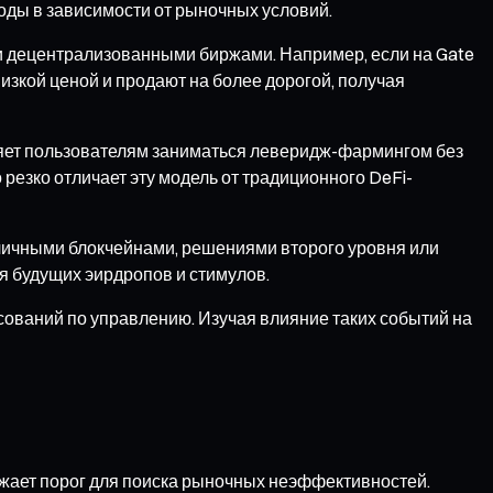
ходы в зависимости от рыночных условий.
и децентрализованными биржами. Например, если на Gate
низкой ценой и продают на более дорогой, получая
оляет пользователям заниматься леверидж-фармингом без
резко отличает эту модель от традиционного DeFi-
личными блокчейнами, решениями второго уровня или
я будущих эирдропов и стимулов.
сований по управлению. Изучая влияние таких событий на
ижает порог для поиска рыночных неэффективностей.