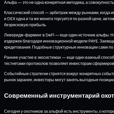
Альфа — это не одна конкретная методика, а совокупност
Классический способ — арбитраж между рынками, когда 
и DEX одна и та же монета торгуется по разной цене, авт
безрисковую прибыль.
Леверидж-фарминг в DeFi — еще один источник альфы. На
издержек благодаря инновационной модели PAYE. Заемщики
кредитования. Подобные структурные инновации сами по
Раннее участие в экосистемах — еще один важный спосо
тестнетами протоколов позволяет инвесторам сформирова
Событийные стратегии строятся вокруг конкретных событи
рынок заранее, инвесторы могут занять выгодные позиции
Современный инструментарий охот
Сегодня у охотников за альфой есть инструменты, о кото