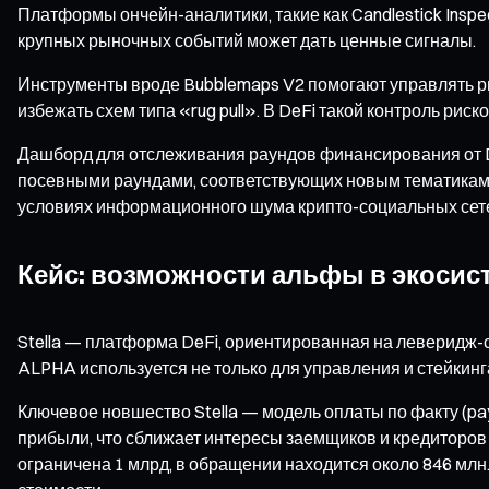
Платформы ончейн-аналитики, такие как Candlestick Insp
крупных рыночных событий может дать ценные сигналы.
Инструменты вроде Bubblemaps V2 помогают управлять рис
избежать схем типа «rug pull». В DeFi такой контроль рис
Дашборд для отслеживания раундов финансирования от D
посевными раундами, соответствующих новым тематикам, 
условиях информационного шума крипто-социальных сетей 
Кейс: возможности альфы в экосист
Stella — платформа DeFi, ориентированная на леверидж-
ALPHA используется не только для управления и стейкинг
Ключевое новшество Stella — модель оплаты по факту (pa
прибыли, что сближает интересы заемщиков и кредиторов
ограничена 1 млрд, в обращении находится около 846 мл