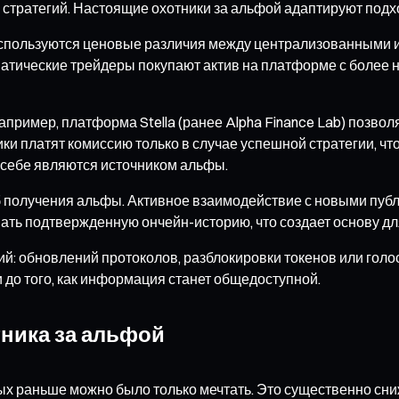
ь стратегий. Настоящие охотники за альфой адаптируют под
используются ценовые различия между централизованными 
оматические трейдеры покупают актив на платформе с более 
пример, платформа Stella (ранее Alpha Finance Lab) позв
 платят комиссию только в случае успешной стратегии, что 
 себе являются источником альфы.
б получения альфы. Активное взаимодействие с новыми пуб
ть подтвержденную ончейн-историю, что создает основу дл
й: обновлений протоколов, разблокировки токенов или голо
 до того, как информация станет общедоступной.
ника за альфой
рых раньше можно было только мечтать. Это существенно сн