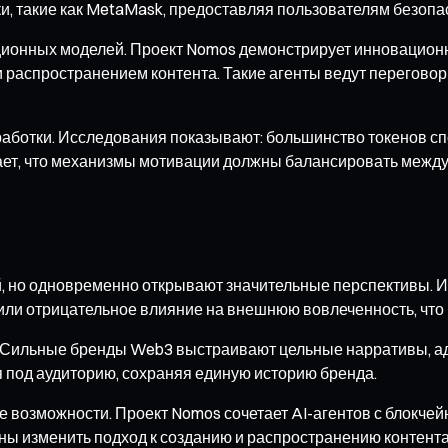
 такие как MetaMask, предоставляя пользователям безопас
ционных моделей. Проект Nomos демонстрирует инновационную
 распространением контента. Такие агенты ведут переговор
аботки. Исследования показывают: большинство токенов спо
чает, что механизмы мотивации должны балансировать между
, но одновременно открывают значительные перспективы. 
или отрицательное влияние на внешнюю вовлеченность, что 
Сильные бренды Web3 выстраивают цельные нарративы, ада
 под аудиторию, сохраняя единую историю бренда.
е возможности. Проект Nomos сочетает AI-агентов с блокче
ы изменить подход к созданию и распространению контента