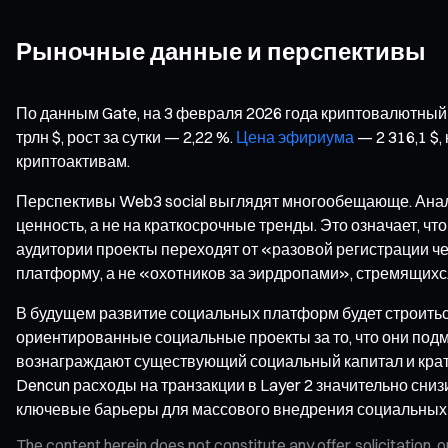
Рыночные данные и перспективы
По данным Gate, на 3 февраля 2026 года криптовалютны
трлн $, рост за сутки — 2,22 %.
Цена эфириума
— 2 316,1 $,
криптоактивам.
Перспективы Web3 social выглядят многообещающе. Анали
ценность, а не на краткосрочные тренды. Это означает, 
аудитории проекты переходят от «разовой регистрации ч
платформу, а не «охотников за эирдропами», стремящихся
В будущем развитие социальных платформ будет строиться
ориентированные социальные проекты за то, что они подм
вознаграждают существующий социальный капитал и кратк
Dencun расходы на транзакции в Layer 2 значительно сни
ключевые барьеры для массового внедрения социальных 
The content herein does not constitute any offer, solicitatio