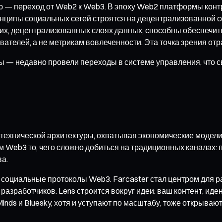
— переход от Web2 к Web3. В эпоху Web2 платформы конт
нципы социальных сетей строятся на децентрализованной с
их, децентрализованных слоях данных, способны обеспечит
елей, а не метрикам вовлеченности. Эта точка зрения отра
ы — недавно провели переходы в системе управления, что с
технической архитектуры, охватывая экономические модели
eb3 то, чего сложно добиться на традиционных каналах: п
а.
 социальные протоколы Web3. Farcaster стал центром для р
азработчиков. Lens строится вокруг идеи: ваш контент, иден
inds и Bluesky, хотя и уступают по масштабу, тоже открыв