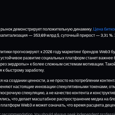
й рынок демонстрирует положительную динамику.
Цена битко
 капитализация — 353,69 млрд $, суточный прирост — 3,31 %
тики прогнозируют: к 2026 году маркетинг брендов Web3 б
что устойчивое развитие социальных платформ станет важнее
ерез эирдропы» к более сложным системам мотивации. Тако
 к быстрому заработку.
 на создании ценности, а не просто на потреблении контент
еняют настоящие инновации спекулятивными токенами, отмеч
осрочную спекуляцию, а не качество контента и конструкт
зились, что делает масштабное распространение медиа на б
платформ Web3 и может означать, что время расцвета деце
n, or recommendation. You should always seek independent profess