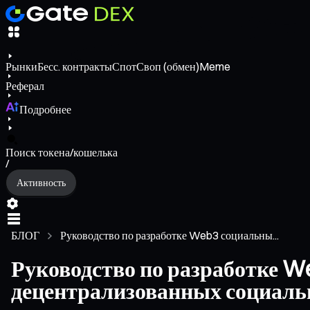
Рынки
Бесс. контракты
Спот
Своп (обмен)
Meme
Реферал
Подробнее
Поиск токена/кошелька
/
Активность
БЛОГ
Руководство по разработке Web3 социальны...
Руководство по разработке W
децентрализованных социал