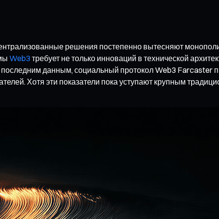
централизованные решения постепенно вытесняют монополию
рмы
Web3
требует не только инноваций в технической архите
 последним данным, социальный протокол Web3 Farcaster п
вателей. Хотя эти показатели пока уступают крупным тради