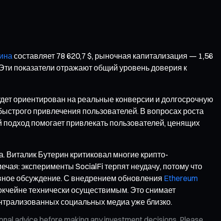
ина
составляет 78 620,7 $, рыночная капитализация — 1,56
. Эти показатели отражают общий уровень доверия к
удет ориентирован на реальные конверсии и долгосрочную
 быстрого привлечения пользователей. В вопросах роста
й подход помогает привлекать пользователей, ценящих
а. Виталик Бутерин критиковал многие крипто-
ая: эксперименты SocialFi терпят неудачу, потому что
ивное обсуждение. С внедрением обновления
Ethereum
локчейне технически осуществимым. Это снимает
нтрализованных социальных медиа уже близко.
ional advice before making any investment decisions. Please