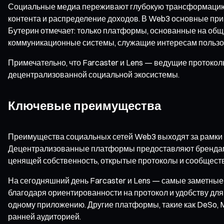
Социальные медиа переживают глубокую трансформацию 
контента и распределение доходов. В Web3 основные при
Бутерин отмечает: только платформы, основанные на общ
коммуникационные системы, служащие интересам пользоват
Примечательно, что Farcaster и Lens — ведущие протокол
децентрализованной социальной экосистемы.
Ключевые преимущества
Преимущества социальных сетей Web3 выходят за рамки 
Децентрализованные платформы предоставляют брендам W
ценящей собственность, открытые протоколы и сообществ
На сегодняшний день Farcaster и Lens — самые заметные
благодаря ориентированности на протокол и удобству для р
одному приложению. Другие платформы, такие как DeSo, M
ранней аудиторией.