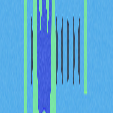
играх: стратегии заработка
В blockchain-играх доступны разнообразные стратегии
получения дохода:
Торговля активами: анализ рыночных тенденций и
токеномики для эффективных операций с игровыми
активами
Заработок на геймплее: участие в турнирах,
выполнение заданий и создание уникального
контента
Стейкинг
и yield farming: выбор оптимальных
стратегий стейкинга для баланса риска и доходности
Ранние инвестиции: вложения в перспективные
blockchain-игры на ранних этапах ради высокой
потенциальной прибыли