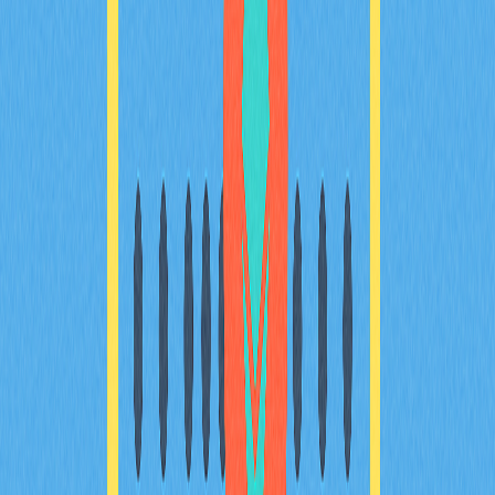
токенов?
Узнайте, как токеномика формирует развитие
криптопроектов: получите информацию о распределении
токенов, контроле предложения и дефляционных
механизмах. Изучите функции управления и утилитарные
возможности, чтобы обеспечить максимальную
децентрализацию и стабильность проекта. Рекомендовано
профессионалам блокчейн-индустрии, инвесторам в
криптовалюты и энтузиастам Web3.
2025-12-20
Что такое Avalanche (AVAX): комплексный
фундаментальный анализ whitepaper,
вариантов использования и технологических
инноваций
Познакомьтесь с комплексным анализом Avalanche
(AVAX), где рассматривается его передовая архитектура из
трёх цепочек и универсальные функции токена для
платежей, стейкинга и управления. Узнайте о текущих
кейсах применения в DeFi, токенизации реальных
активов и игровой отрасли. Получите ценные сведения о
положении AVAX на фоне конкурентов — Solana,
Polkadot и решений Ethereum Layer 2 — в контексте
реализации дорожной карты на 2025 год. Этот обзор