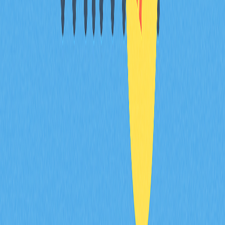
Что станет следующим крупным трендом в
игровой индустрии?
Следующим значимым трендом, вероятно, будут
полностью иммерсивные VR-игры с экономикой на базе
blockchain, где игроки смогут владеть и обменивать
внутриигровые активы между метавселенными.
* Информация не предназначена и не является
финансовым советом или любой другой рекомендацией
любого рода, предложенной или одобренной Gate.
Пригласить больше голосов
Содержание
Что такое blockchain-игры?