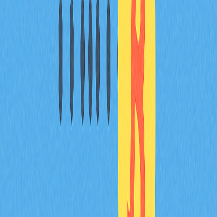
рискам. В условиях стремительного развития рынка
ключевым становится постоянное обучение и гибкость для
эффективной работы с передовыми формами цифровых
развлечений и инвестиций.
FAQ
Каковы перспективы blockchain-игр?
Да, у blockchain-игр отличные перспективы. Они меняют
отрасль благодаря реальному владению активами, модели
play-to-earn и совместимым экосистемам. К 2025 году
этот рынок оценивается в несколько миллиардов
долларов.