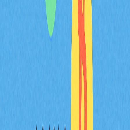
Будущее blockchain-игр
К 2025 году рынок blockchain-игр демонстрирует
устойчивый рост — ожидается дальнейшее расширение
инноваций и массовое принятие технологии. Развитие
blockchain ускоряет эволюцию игрового опыта, а
расширение метавселенных формирует новые
возможности для виртуальных и дополненных
реальностей. Рост популярности NFT и цифровых активов
обеспечивает динамичное развитие отрасли.
Таким образом, blockchain-игры — это динамичный и
прогрессивный сектор на стыке игровой индустрии,
технологии распределенного реестра и финансов. Он
открывает новые возможности для игроков, разработчиков
и инвесторов, но требует готовности к уникальным