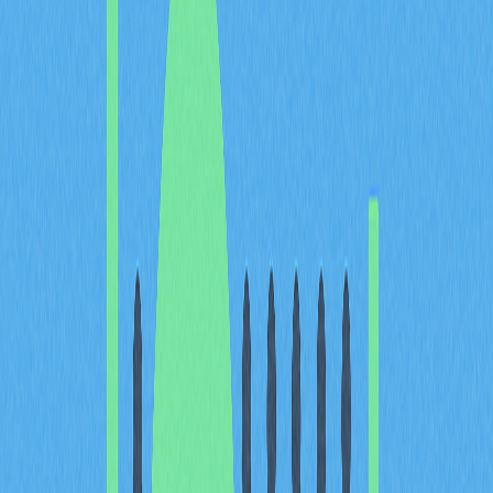
цифровыми активами и технологией распределенного
реестра. Это позволяет игрокам действительно владеть
внутриигровыми предметами и торговать ими за реальные
деньги. К примеру, Axie Infinity и Decentraland — яркие
представители формата, в котором игровые активы имеют
реальную ценность и торгуются на различных
платформах.
Как устроены blockchain-
игры?
Blockchain-игры, или play-to-earn (P2E), основываются
на ряде ключевых принципов:
Интеграция blockchain для безопасности и
прозрачности учета