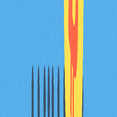
Что дают игрокам blockchain-игры в 2025
году?
В 2025 году blockchain-игры предоставляют игрокам
истинное владение активами, возможности заработка,
совместимость предметов между играми и
децентрализованное управление, позволяющее влиять на
развитие проектов.
Есть ли будущее у blockchain?
Безусловно, технология blockchain имеет большие
перспективы. Она трансформирует не только финансовую
отрасль, но и гейминг, логистику, здравоохранение. К
2025 году blockchain станет еще более распространенным
и неотъемлемым элементом бизнес-процессов.