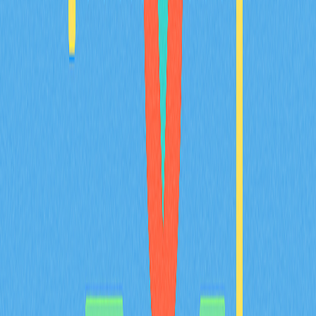
предназначен для руководителей проектов, инвесторов и
аналитиков, которым необходим подробный
фундаментальный анализ.
2025-12-21
Web3-кошельки: полный гид
Узнайте, как Web3-кошельки трансформируют
управление цифровыми активами и обеспечивают
надежную защиту в блокчейне — в нашем подробном
руководстве. Статья предназначена для новичков и
опытных пользователей: вы познакомитесь с видами
Web3-кошельков, узнаете о ключевых функциях
безопасности и преимуществах, получите рекомендации
по выбору лучшего кошелька для своих целей. Web3
открывает доступ к децентрализованным приложениям и
дает пользователям полный контроль над активами.
Откройте для себя мир Web3, углубите знания о
децентрализованном интернете и финансовой
самостоятельности. Начните работу с Web3-кошельком
уже сегодня!
2025-12-22
Рекомендовано для вас
Что представляет собой монета BULLA: разбор