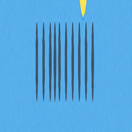
Как устроены blockchain-игры?
Торговля в blockchain-играх:
стратегии заработка
Какие риски есть в blockchain-
играх?
Самые популярные blockchain-
игры
Будущее blockchain-игр
FAQ
Похожие статьи
Ведущие агрегаторы децентрализованных
бирж для эффективной торговли