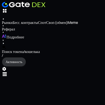
Рынки
Бесс. контракты
Спот
Своп (обмен)
Meme
Реферал
Подробнее
Поиск токена/кошелька
/
Активность