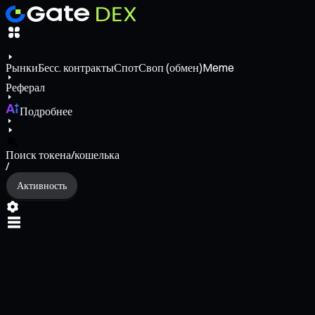
Рынки
Бесс. контракты
Спот
Своп (обмен)
Meme
Реферал
Подробнее
Поиск токена/кошелька
/
Активность