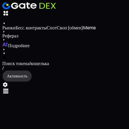
Рынки
Бесс. контракты
Спот
Своп (обмен)
Meme
Реферал
Подробнее
Поиск токена/кошелька
/
Активность